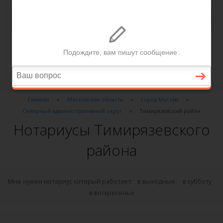
Главная
Московская область
город Москва
Северный административный округ
Тимирязевский район
Нотариусы Тимирязевского
района
Мне нужен нотариус который работает:
в выходные
в субботу
в воскресенье