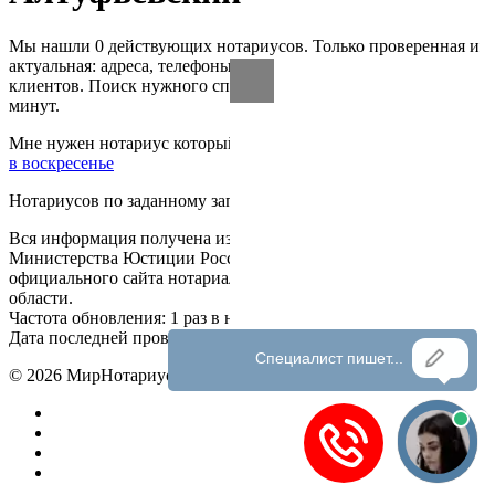
Мы нашли 0 действующих нотариусов. Только проверенная и
актуальная: адреса, телефоны, время работы, цены, отзывы
клиентов. Поиск нужного специалиста займёт не более 3
минут.
Мне нужен нотариус который работает:
в выходные
в субботу
в воскресенье
Нотариусов по заданному запросу не найдено.
Вся информация получена из открытого реестра
Министерства Юстиции Российской Федерации и с
официального сайта нотариальной палаты Московской
области.
Частота обновления: 1 раз в неделю.
Дата последней проверки: 03.08.2026
©
2026
МирНотариусов - все права зашищены