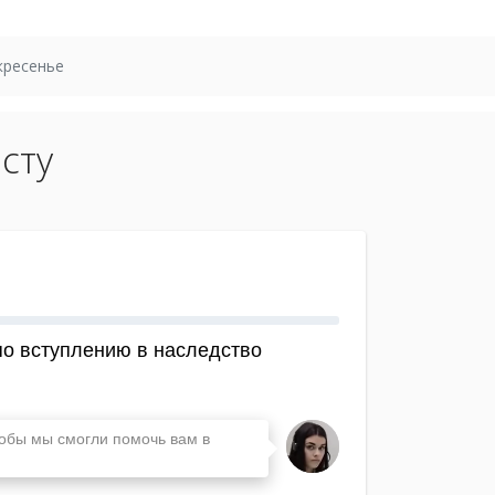
кресенье
сту