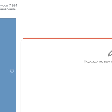
усов: 7 934
бновление: