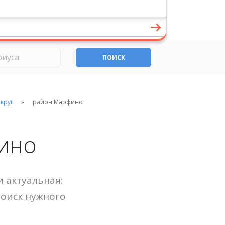
ПОИСК
круг
район Марфино
ино
 актуальная:
Поиск нужного