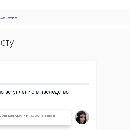
кресенье
сту