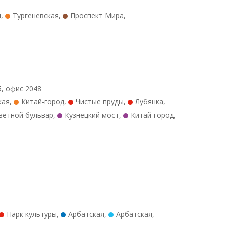
я
,
Тургеневская
,
Проспект Мира
,
5, офис 2048
кая
,
Китай-город
,
Чистые пруды
,
Лубянка
,
ветной бульвар
,
Кузнецкий мост
,
Китай-город
,
Парк культуры
,
Арбатская
,
Арбатская
,