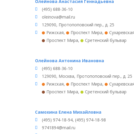
Олейнова Анастасия Геннадьевна
(495) 688-36-10
oleinova@mail.ru
129090, Протопоповский пер., д. 25
Рижская
,
Проспект Мира
,
Сухаревска
Проспект Мира
,
Сретенский бульвар
Олейнова Антонина Ивановна
(495) 688-36-10
129090, Москва, Протопоповский пер., д. 25
Рижская
,
Проспект Мира
,
Сухаревска
Проспект Мира
,
Сретенский бульвар
Самохина Елена Михайловна
(495) 974-18-94, (495) 974-18-98
9741894@mail.ru