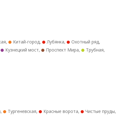
кая
,
Китай-город
,
Лубянка
,
Охотный ряд
,
,
Кузнецкий мост
,
Проспект Мира
,
Трубная
,
я
,
Тургеневская
,
Красные ворота
,
Чистые пруды
,