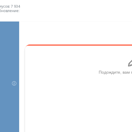
усов: 7 934
бновление: