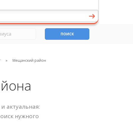
ПОИСК
г
Мещанский район
айона
и актуальная:
Поиск нужного