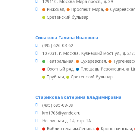
129110, Москва Мира просп., д. 39
Рижская
,
Проспект Мира
,
Сухаревска
Сретенский бульвар
Сивакова Галина Ивановна
(495) 626-03-62
107031, г. Москва, Кузнецкий мост ул., д. 21/
Театральная
,
Сухаревская
,
Тургеневс
Охотный ряд
,
Площадь Революции
,
Ц
Трубная
,
Сретенский бульвар
Старикова Екатерина Владимировна
(495) 695-08-39
km1706@yandex.ru
Неглинная д. 14, стр. 1А
Библиотека им.Ленина
,
Кропоткинская
,