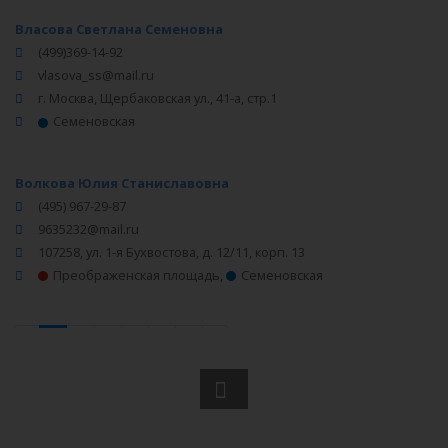
Власова Светлана Семеновна
(499)369-14-92
vlasova_ss@mail.ru
г. Москва, Щербаковская ул., 41-а, стр.1
Семеновская
Волкова Юлия Станиславовна
(495) 967-29-87
9635232@mail.ru
107258, ул. 1-я Бухвостова, д. 12/11, корп. 13
Преображенская площадь
,
Семеновская
‹
1
2
3
4
5
6
›
Вся информация получена из открытого реестра