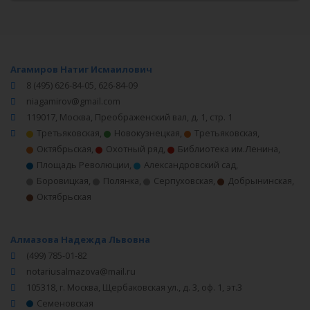
Агамиров Натиг Исмаилович
8 (495) 626-84-05, 626-84-09
niagamirov@gmail.com
119017, Москва, Преображенский вал, д. 1, стр. 1
Третьяковская
,
Новокузнецкая
,
Третьяковская
,
Октябрьская
,
Охотный ряд
,
Библиотека им.Ленина
,
Площадь Революции
,
Александровский сад
,
Боровицкая
,
Полянка
,
Серпуховская
,
Добрынинская
,
Октябрьская
Алмазова Надежда Львовна
(499) 785-01-82
notariusalmazova@mail.ru
105318, г. Москва, Щербаковская ул., д. 3, оф. 1, эт.3
Семеновская