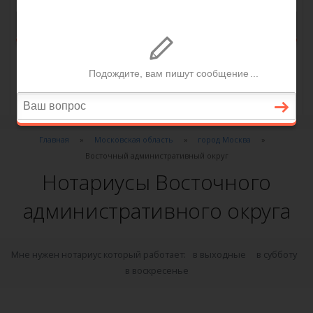
Главная
Московская область
город Москва
Восточный административный округ
Нотариусы Восточного
административного округа
Мне нужен нотариус который работает:
в выходные
в субботу
в воскресенье