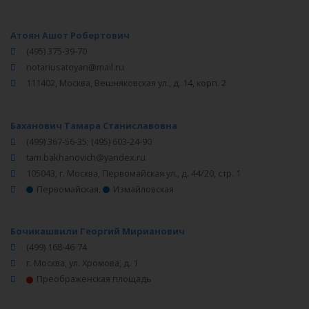
Атоян Ашот Робертович
(495) 375-39-70
notariusatoyan@mail.ru
111402, Москва, Вешняковская ул., д. 14, корп. 2
Баханович Тамара Станиславовна
(499) 367-56-35; (495) 603-24-90
tam.bakhanovich@yandex.ru
105043, г. Москва, Первомайская ул., д. 44/20, стр. 1
Первомайская
,
Измайловская
Бочикашвили Георгий Мирианович
(499) 168-46-74
г. Москва, ул. Хромова, д. 1
Преображенская площадь