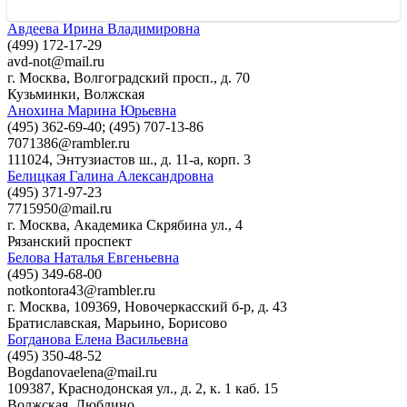
Авдеева Ирина Владимировна
(499) 172-17-29
avd-not@mail.ru
г. Москва, Волгоградский просп., д. 70
Кузьминки
,
Волжская
Анохина Марина Юрьевна
(495) 362-69-40; (495) 707-13-86
7071386@rambler.ru
111024, Энтузиастов ш., д. 11-а, корп. 3
Белицкая Галина Александровна
(495) 371-97-23
7715950@mail.ru
г. Москва, Академика Скрябина ул., 4
Рязанский проспект
Белова Наталья Евгеньевна
(495) 349-68-00
notkontora43@rambler.ru
г. Москва, 109369, Новочеркасский б-р, д. 43
Братиславская
,
Марьино
,
Борисово
Богданова Елена Васильевна
(495) 350-48-52
Bogdanovaelena@mail.ru
109387, Краснодонская ул., д. 2, к. 1 каб. 15
Волжская
,
Люблино