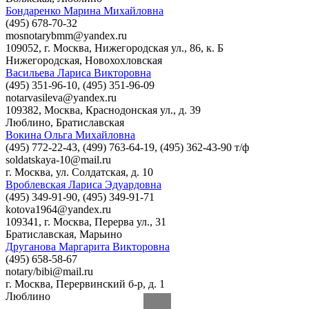
Бондаренко Марина Михайловна
(495) 678-70-32
mosnotarybmm@yandex.ru
109052, г. Москва, Нижегородская ул., 86, к. Б
Нижегородская
,
Новохохловская
Васильева Лариса Викторовна
(495) 351-96-10, (495) 351-96-09
notarvasileva@yandex.ru
109382, Москва, Краснодонская ул., д. 39
Люблино
,
Братиславская
Вокина Ольга Михайловна
(495) 772-22-43, (499) 763-64-19, (495) 362-43-90 т/ф
soldatskaya-10@mail.ru
г. Москва, ул. Солдатская, д. 10
Вроблевская Лариса Эдуардовна
(495) 349-91-90, (495) 349-91-71
kotova1964@yandex.ru
109341, г. Москва, Перерва ул., 31
Братиславская
,
Марьино
Друганова Маргарита Викторовна
(495) 658-58-67
notary/bibi@mail.ru
г. Москва, Перервинский б-р, д. 1
Люблино