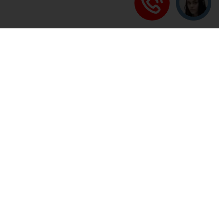
117393, Москва, Архитектора Власова ул., д. 20
Новые Черемушки
,
Калужская
Валуева Светлана Юрьевна
(495) 425-75-33
valuevasu@mail.ru
г. Москва, 117588, Ясногорская ул., д. 2
Ясенево
‹
1
2
3
4
5
6
7
›
Вся информация получена из открытого реестра
Министерства Юстиции Российской Федерации и с
официального сайта нотариальной палаты Московской
области.
Частота обновления: 1 раз в неделю.