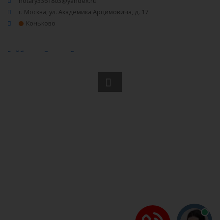
notary3361803@yandex.ru
г. Москва, ул. Академика Арцимовича, д. 17
Коньково
Байбараш Оксана Викторовна
(495) 776-00-67, (499) 129-66-66
baibarash@mail.ru
г. Москва, ул. Профсоюзная, д. 22/10 к.2
Академическая
,
Профсоюзная
,
Новые Черемушки
Брыксина Елена Витальевна
(495) 430-09-47
not.br@mail.ru
119361 г. Москва,, Озерная ул., д. 46/2
Булавинова Алла Павловна
(495) 504-41-93, (985) 255-72-99
bulavina3@yandex.ru