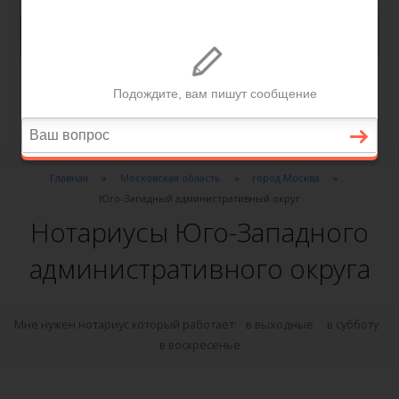
Главная
Московская область
город Москва
Юго-Западный административный округ
Нотариусы Юго-Западного
административного округа
Мне нужен нотариус который работает:
в выходные
в субботу
в воскресенье