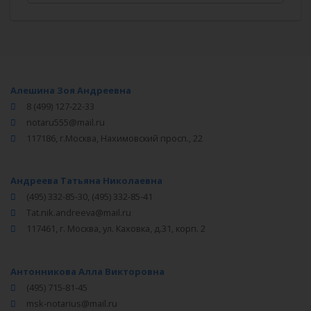
Алешина Зоя Андреевна
8 (499) 127-22-33
notaru555@mail.ru
117186, г.Москва, Нахимовский просп., 22
Андреева Татьяна Николаевна
(495) 332-85-30, (495) 332-85-41
Tat.nik.andreeva@mail.ru
117461, г. Москва, ул. Каховка, д.31, корп. 2
Антонникова Алла Викторовна
(495) 715-81-45
msk-notarius@mail.ru