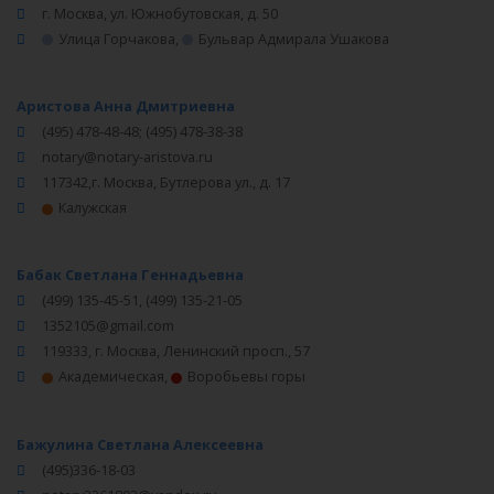
г. Москва, ул. Южнобутовская, д. 50
Улица Горчакова
,
Бульвар Адмирала Ушакова
Аристова Анна Дмитриевна
(495) 478-48-48; (495) 478-38-38
notary@notary-aristova.ru
117342,г. Москва, Бутлерова ул., д. 17
Калужская
Бабак Светлана Геннадьевна
(499) 135-45-51, (499) 135-21-05
1352105@gmail.com
119333, г. Москва, Ленинский просп., 57
Академическая
,
Воробьевы горы
Бажулина Светлана Алексеевна
(495)336-18-03