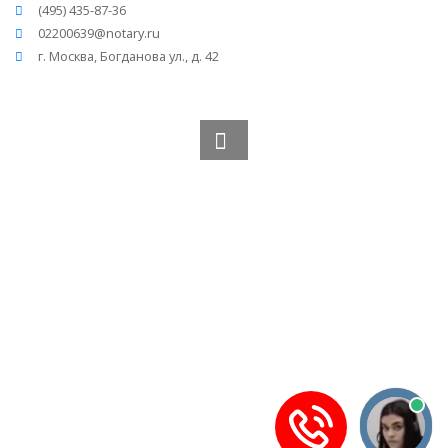
(495) 435-87-36
02200639@notary.ru
г. Москва, Богданова ул., д. 42
Вся информация получена из открытого реестра
Министерства Юстиции Российской Федерации и с
официального сайта нотариальной палаты Московской
области.
Частота обновления: 1 раз в неделю.
Дата последней проверки: 03.08.2026
©
2026
МирНотариусов - все права зашищены