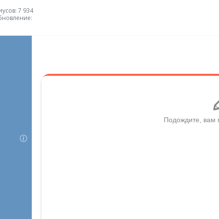
усов: 7 934
бновление: