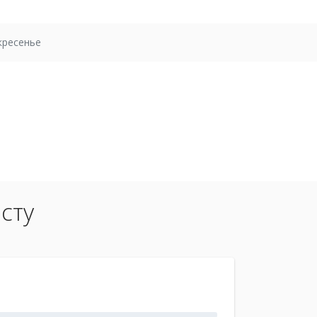
кресенье
сту