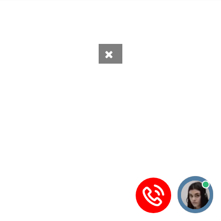
Нотариусов по заданному запросу не найдено.
Вся информация получена из открытого реестра
Министерства Юстиции Российской Федерации и с
официального сайта нотариальной палаты Московской
области.
Частота обновления: 1 раз в неделю.
Дата последней проверки: 03.08.2026
©
2026
МирНотариусов - все права зашищены