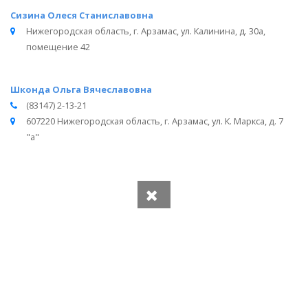
Сизина Олеся Станиславовна
Нижегородская область, г. Арзамас, ул. Калинина, д. 30а,
помещение 42
Шконда Ольга Вячеславовна
(83147) 2-13-21
607220 Нижегородская область, г. Арзамас, ул. К. Маркса, д. 7
"а"
Вся информация получена из открытого реестра
Министерства Юстиции Российской Федерации и с
официального сайта нотариальной палаты Нижегородской
области.
Частота обновления: 1 раз в неделю.
Дата последней проверки: 03.08.2026