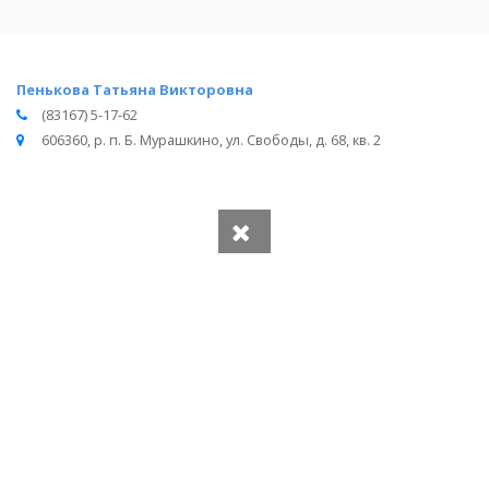
Пенькова Татьяна Викторовна
(83167) 5-17-62
606360, р. п. Б. Мурашкино, ул. Свободы, д. 68, кв. 2
Вся информация получена из открытого реестра
Министерства Юстиции Российской Федерации и с
официального сайта нотариальной палаты Нижегородской
области.
Частота обновления: 1 раз в неделю.
Дата последней проверки: 03.08.2026
©
2026
МирНотариусов - все права зашищены