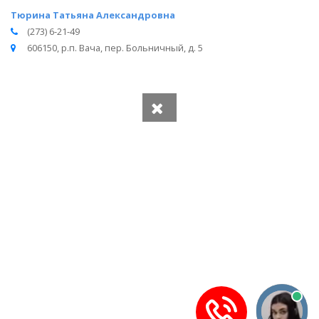
Тюрина Татьяна Александровна
(273) 6-21-49
606150, р.п. Вача, пер. Больничный, д. 5
Вся информация получена из открытого реестра
Министерства Юстиции Российской Федерации и с
официального сайта нотариальной палаты Нижегородской
области.
Частота обновления: 1 раз в неделю.
Дата последней проверки: 03.08.2026
©
2026
МирНотариусов - все права зашищены