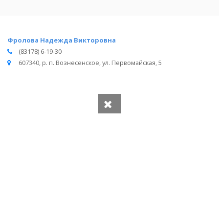
Фролова Надежда Викторовна
(83178) 6-19-30
607340, р. п. Вознесенское, ул. Первомайская, 5
Вся информация получена из открытого реестра
Министерства Юстиции Российской Федерации и с
официального сайта нотариальной палаты Нижегородской
области.
Частота обновления: 1 раз в неделю.
Дата последней проверки: 03.08.2026
©
2026
МирНотариусов - все права зашищены