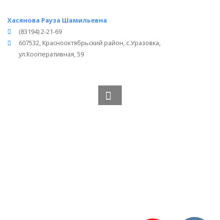
Хасянова Рауза Шамильевна
(83194) 2-21-69
607532, Краснооктябрьский район, с.Уразовка,
ул.Кооперативная, 59
Вся информация получена из открытого реестра
Министерства Юстиции Российской Федерации и с
официального сайта нотариальной палаты Нижегородской
области.
Частота обновления: 1 раз в неделю.
Дата последней проверки: 03.08.2026
©
2026
МирНотариусов - все права зашищены