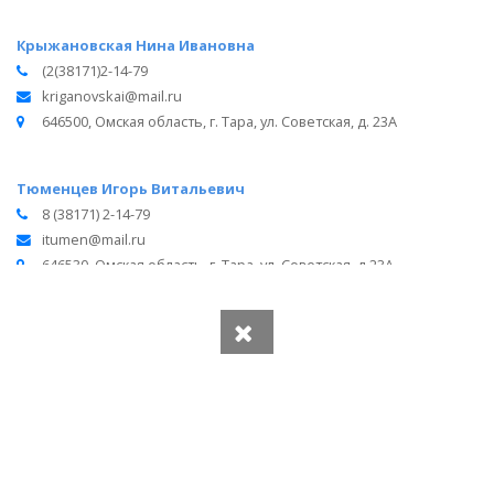
Крыжановская Нина Ивановна
(2(38171)2-14-79
kriganovskai@mail.ru
646500, Омская область, г. Тара, ул. Советская, д. 23А
Тюменцев Игорь Витальевич
8 (38171) 2-14-79
itumen@mail.ru
646530, Омская область, г. Тара, ул. Советская, д.23А
Вся информация получена из открытого реестра
Министерства Юстиции Российской Федерации и с
официального сайта нотариальной палаты Омской области.
Частота обновления: 1 раз в неделю.