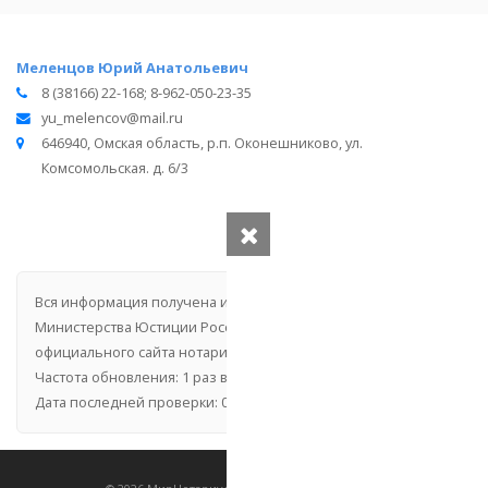
Меленцов Юрий Анатольевич
8 (38166) 22-168; 8-962-050-23-35
yu_melencov@mail.ru
646940, Омская область, р.п. Оконешниково, ул.
Комсомольская. д. 6/3
Вся информация получена из открытого реестра
Министерства Юстиции Российской Федерации и с
официального сайта нотариальной палаты Омской области.
Частота обновления: 1 раз в неделю.
Дата последней проверки: 03.08.2026