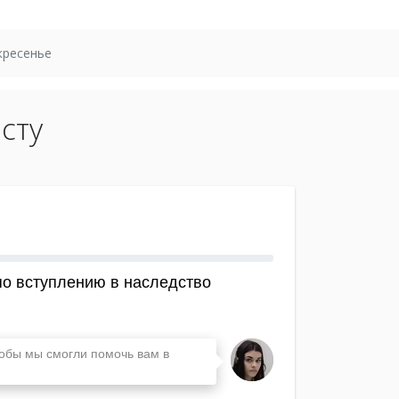
кресенье
сту