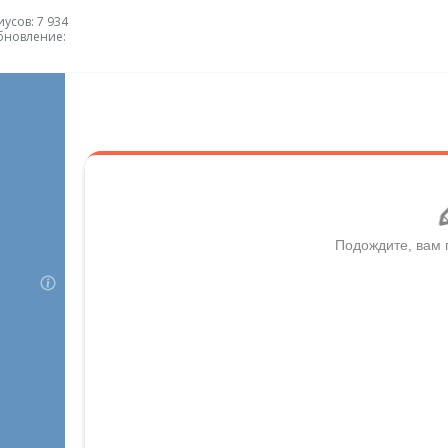
усов: 7 934
бновление: