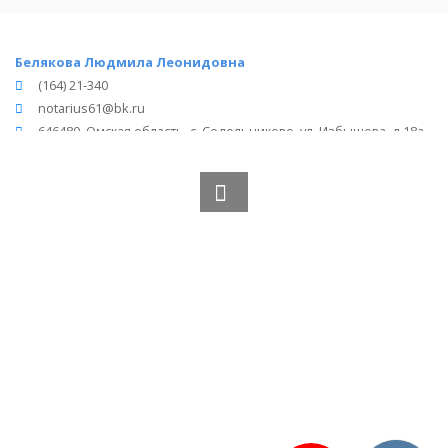
Белякова Людмила Леонидовна
(164) 21-340
notarius61@bk.ru
646480, Омская область, с. Седельниково, ул. Избышева, д.18а
Вся информация получена из открытого реестра
Министерства Юстиции Российской Федерации и с
официального сайта нотариальной палаты Омской области.
Частота обновления: 1 раз в неделю.
Дата последней проверки: 03.08.2026
©
2026
МирНотариусов - все права зашищены