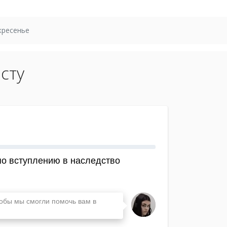
кресенье
сту