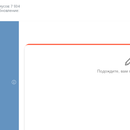
усов: 7 934
бновление: