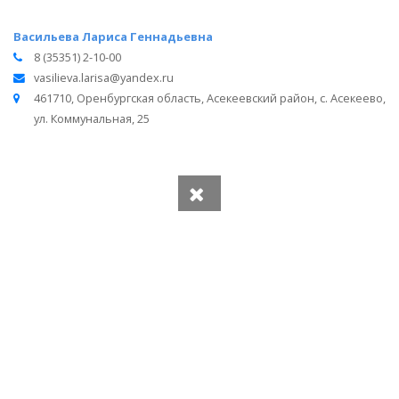
Васильева Лариса Геннадьевна
8 (35351) 2-10-00
vasilieva.larisa@yandex.ru
461710, Оренбургская область, Асекеевский район, с. Асекеево,
ул. Коммунальная, 25
Вся информация получена из открытого реестра
Министерства Юстиции Российской Федерации и с
официального сайта нотариальной палаты Оренбургской
области.
Частота обновления: 1 раз в неделю.
Дата последней проверки: 03.08.2026