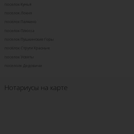
поселок Кунья
поселок Локня
поселок Палкино
поселок Плюсса
поселок Пушкинские Горы
поселок Струги Красные
поселок Усвяты
поселолк Дедовичи
Нотариусы на карте