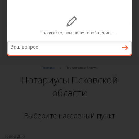
Главная
Псковская область
Нотариусы Псковской
области
Выберите населеный пункт
город Дно