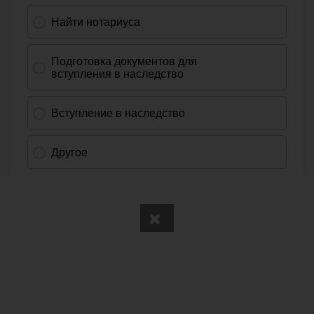
Вся информация получена из открытого реестра
Министерства Юстиции Российской Федерации и с
официального сайта нотариальной палаты Псковской
области.
Частота обновления: 1 раз в неделю.