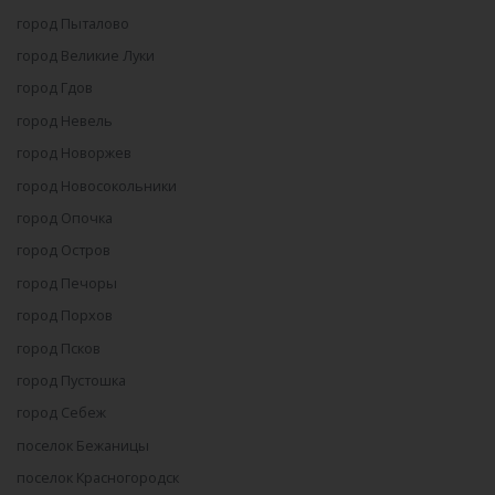
город Пыталово
город Великие Луки
город Гдов
город Невель
город Новоржев
город Новосокольники
город Опочка
город Остров
город Печоры
город Порхов
город Псков
город Пустошка
город Себеж
поселок Бежаницы
поселок Красногородск