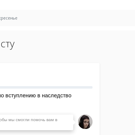
кресенье
сту