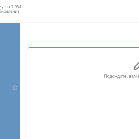
усов: 7 934
бновление: