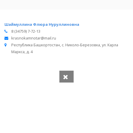
Шаймуллина Флюра Нуруллиновна
8 (34759) 7-72-13
krasnokamnotar@mail.ru
Республика Башкортостан, с. Николо-Березовка, ул. Карла
Маркса, д. 4
Вся информация получена из открытого реестра
Министерства Юстиции Российской Федерации и с
официального сайта нотариальной палаты Республики
Башкортостан.
Частота обновления: 1 раз в неделю.
Дата последней проверки: 03.08.2026