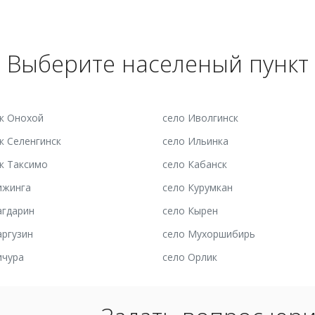
Выберите населеный пункт
к Онохой
село Иволгинск
к Селенгинск
село Ильинка
к Таксимо
село Кабанск
ло Кижинга
село Курумкан
агдарин
село Кырен
аргузин
село Мухоршибирь
ичура
село Орлик