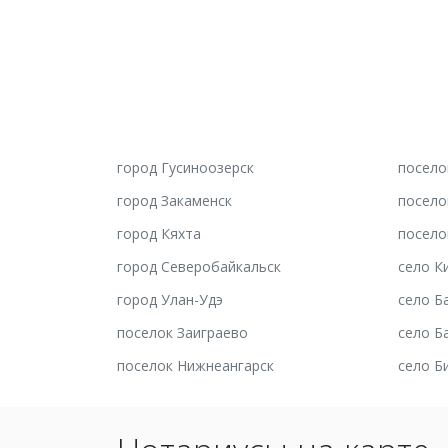
город Гусиноозерск
посело
город Закаменск
посело
город Кяхта
посело
город Северобайкальск
се
город Улан-Удэ
село Б
поселок Заиграево
село Б
поселок Нижнеангарск
село Б