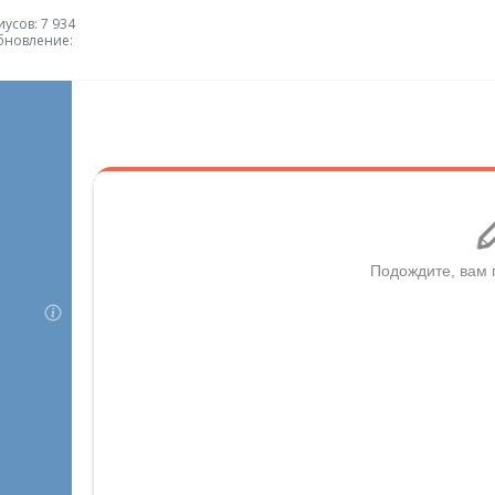
усов: 7 934
бновление: