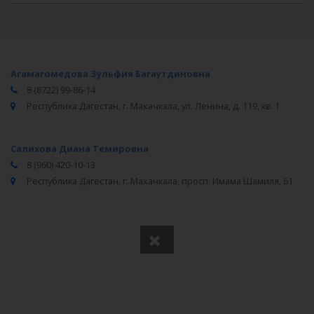
Агамагомедова Зульфия Багаутдиновна
8 (8722) 99-86-14
Республика Дагестан, г. Махачкала, ул. Ленина, д. 119, кв. 1
Салихова Диана Темировна
8 (960) 420-10-13
Республика Дагестан, г. Махачкала, просп. Имама Шамиля, 61
Вся информация получена из открытого реестра
Министерства Юстиции Российской Федерации и с
официального сайта нотариальной палаты Республики