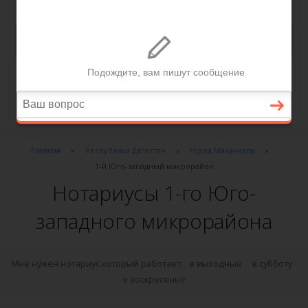
Главная
Республика Дагестан
город Махачкала
1-й Юго-западный микрорайон
Нотариусы 1-го Юго-
западного микрорайона
Мне нужен нотариус который работает:
в выходные
в субботу
в воскресенье