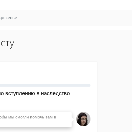
кресенье
сту