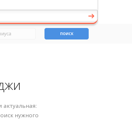
ПОИСК
иджи
 актуальная:
Поиск нужного