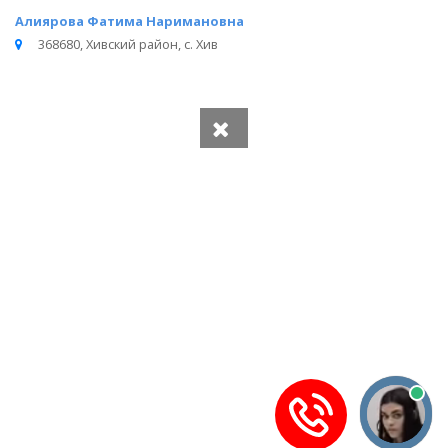
Алиярова Фатима Наримановна
368680, Хивский район, с. Хив
Вся информация получена из открытого реестра
Министерства Юстиции Российской Федерации и с
официального сайта нотариальной палаты Республики
Дагестан.
Частота обновления: 1 раз в неделю.
Дата последней проверки: 03.08.2026
©
2026
МирНотариусов - все права зашищены