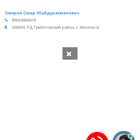
Омаров Омар Убайдурахманович
89034994919
368930, РД, Гумбетовский район, с. Мехельта
Вся информация получена из открытого реестра
Министерства Юстиции Российской Федерации и с
официального сайта нотариальной палаты Республики
Дагестан.
Частота обновления: 1 раз в неделю.
Дата последней проверки: 03.08.2026
©
2026
МирНотариусов - все права зашищены