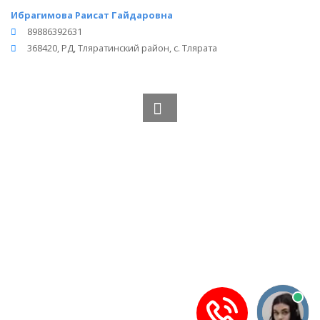
Ибрагимова Раисат Гайдаровна
89886392631
368420, РД, Тляратинский район, с. Тлярата
Вся информация получена из открытого реестра
Министерства Юстиции Российской Федерации и с
официального сайта нотариальной палаты Республики
Дагестан.
Частота обновления: 1 раз в неделю.
Дата последней проверки: 03.08.2026
©
2026
МирНотариусов - все права зашищены