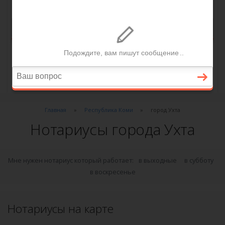
Главная
Республика Коми
город Ухта
Нотариусы города Ухта
Мне нужен нотариус который работает:
в выходные
в субботу
в воскресенье
Нотариусы на карте