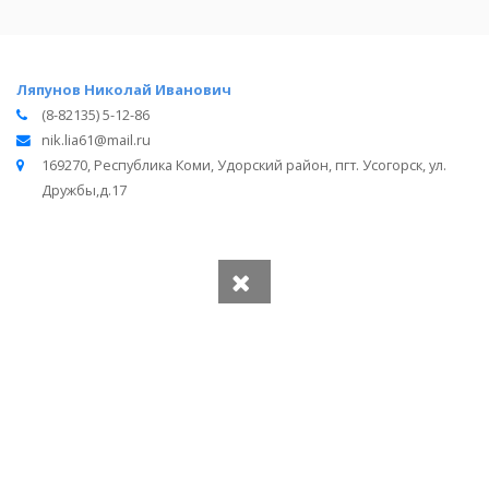
Ляпунов Николай Иванович
(8-82135) 5-12-86
nik.lia61@mail.ru
169270, Республика Коми, Удорский район, пгт. Усогорск, ул.
Дружбы,д.17
Вся информация получена из открытого реестра
Министерства Юстиции Российской Федерации и с
официального сайта нотариальной палаты Республики
Коми.
Частота обновления: 1 раз в неделю.
Дата последней проверки: 03.08.2026