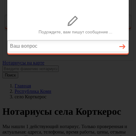
Нотариусы на карте
Поиск
Главная
Республика Коми
село Корткерос
Нотариусы села Корткерос
Мы нашли 1 действующий нотариус. Только проверенная и
актуальная: адреса, телефоны, время работы, цены, отзывы