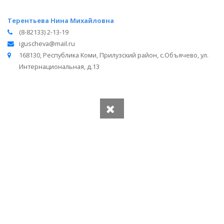
Терентьева Нина Михайловна
(8-82133) 2-13-19
iguscheva@mail.ru
168130, Республика Коми, Прилузский район, с.Объячево, ул.
Интернациональная, д.13
Вся информация получена из открытого реестра
Министерства Юстиции Российской Федерации и с
официального сайта нотариальной палаты Республики
Коми.
Частота обновления: 1 раз в неделю.
Дата последней проверки: 03.08.2026