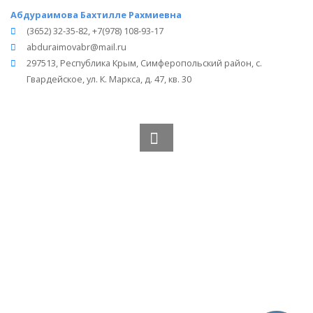
Абдураимова Бахтилле Рахмиевна
(3652) 32-35-82, +7(978) 108-93-17
abduraimovabr@mail.ru
297513, Республика Крым, Симферопольский район, с.
Гвардейское, ул. К. Маркса, д. 47, кв. 30
Вся информация получена из открытого реестра
Министерства Юстиции Российской Федерации и с
официального сайта нотариальной палаты Республики
Крым.
Частота обновления: 1 раз в неделю.
Дата последней проверки: 03.08.2026
©
2026
МирНотариусов - все права зашищены