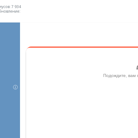
усов: 7 934
бновление: