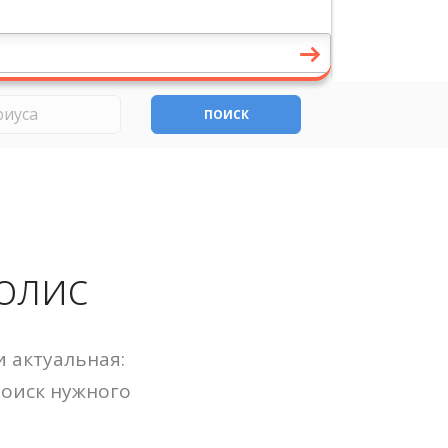
ПОИСК
олис
 актуальная:
Поиск нужного