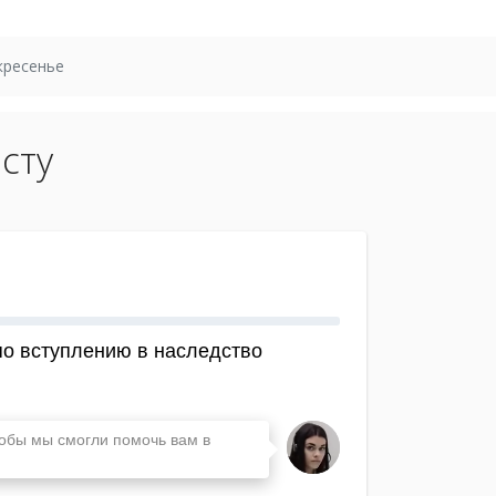
кресенье
сту