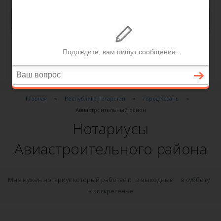
Главная
Республика Татарстан
город Казань
Авиастроительный район
Нотариусы
Авиастроительного района
Мне нужен нотариус который работает:
в выходные
в субботу
в воскресенье