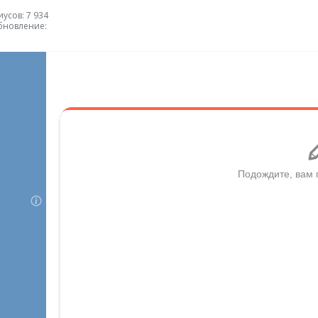
усов: 7 934
бновление: