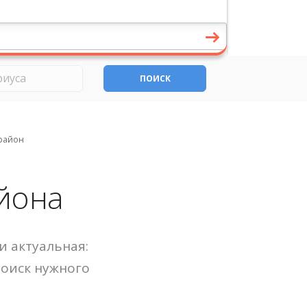
ПОИСК
район
йона
и актуальная:
Поиск нужного