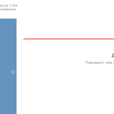
усов: 7 934
бновление: