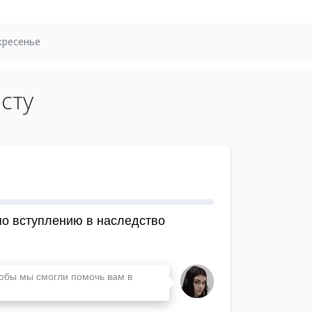
кресенье
сту