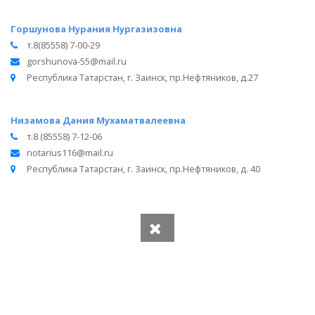
Горшунова Нурания Нургазизовна
т.8(85558) 7-00-29
gorshunova-55@mail.ru
Республика Татарстан, г. Заинск, пр.Нефтяников, д.27
Низамова Дания Мухаматвалеевна
т.8 (85558) 7-12-06
notarius116@mail.ru
Республика Татарстан, г. Заинск, пр.Нефтяников, д. 40
Вся информация получена из открытого реестра
Министерства Юстиции Российской Федерации и с
официального сайта нотариальной палаты Республики
Татарстан.