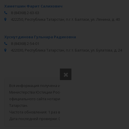
Хаметшин Фарит Салихович
8 (84368) 2-63-63
422250, Республика Татарстан, п.г.т. Балтаси, ул. Ленина, д. 40
Хуснутдинова Гульнара Радиковна
8 (84368) 2-54-01
422030, Республика Татарстан, п.г.т. Балтаси, ул. Булатова, д. 24
Вся информация получена из открытого реестра
Министерства Юстиции Российской Федерации и с
официального сайта нотариальной палаты Республики
Татарстан.
Частота обновления: 1 раз в неделю.
Дата последней проверки: 03.08.2026