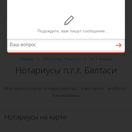
Главная
Республика Татарстан
п.г.т. Балтаси
Нотариусы п.г.т. Балтаси
Мне нужен нотариус который работает:
в выходные
в субботу
в воскресенье
Нотариусы на карте