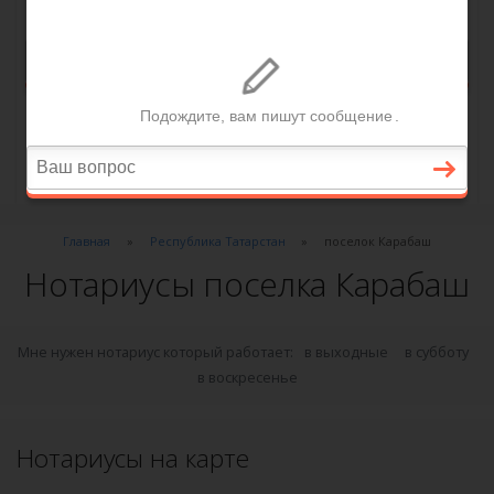
Главная
Республика Татарстан
поселок Карабаш
Нотариусы поселка Карабаш
Мне нужен нотариус который работает:
в выходные
в субботу
в воскресенье
Нотариусы на карте