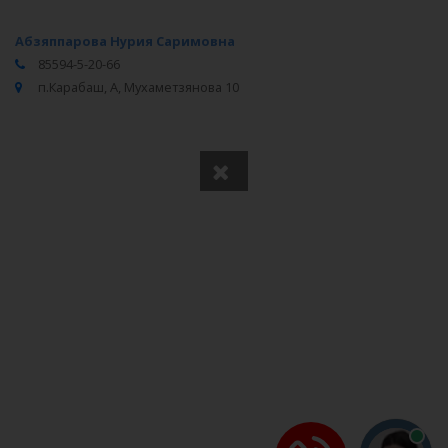
Абзяппарова Нурия Саримовна
85594-5-20-66
п.Карабаш, А, Мухаметзянова 10
Вся информация получена из открытого реестра
Министерства Юстиции Российской Федерации и с
официального сайта нотариальной палаты Республики
Татарстан.
Частота обновления: 1 раз в неделю.
Дата последней проверки: 03.08.2026
©
2026
МирНотариусов - все права зашищены