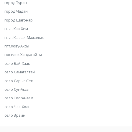
город Туран
город Чадан
город Шагонар
п.г.т. Каа-Хем
п.г.т. Кызыл-Мажалык
пгт.Хову-Аксы
поселок Хандагайты
село Бай-Хаак
село Самагалтай
село Сарыг-Сеп
село Суг-Аксы
село Тоора-Хем
село Чаа-Холь
село Эрзин