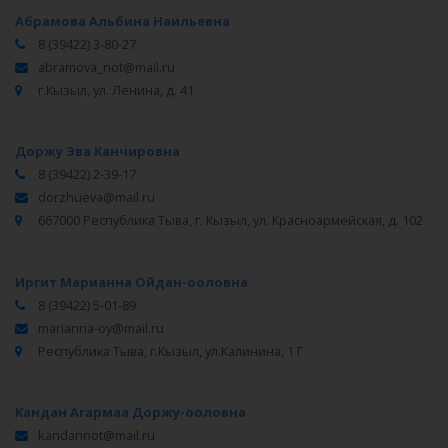
Абрамова Альбина Наильевна
8 (39422) 3-80-27
abramova_not@mail.ru
г.Кызыл, ул. Ленина, д. 41
Доржу Эва Канчировна
8 (39422) 2-39-17
dorzhueva@mail.ru
667000 Республика Тыва, г. Кызыл, ул. Красноармейская, д. 102
Иргит Марианна Ойдан-ооловна
8 (39422) 5-01-89
marianna-oy@mail.ru
Республика Тыва, г.Кызыл, ул.Калинина, 1 Г
Кандан Агармаа Доржу-ооловна
kandannot@mail.ru