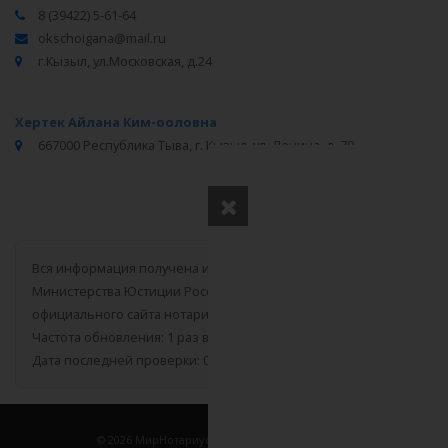
8 (39422) 5-61-64
okschoigana@mail.ru
г.Кызыл, ул.Московская, д.24
Хертек Айлана Ким-ооловна
667000 Республика Тыва, г. Кызыл, ул. Ленина, д. 70
Вся информация получена из открытого реестра
Министерства Юстиции Российской Федерации и с
официального сайта нотариальной палаты Республики Тыва.
Частота обновления: 1 раз в неделю.
Дата последней проверки: 03.08.2026
©
2026
МирНотариусов - все права зашищены