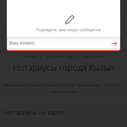
Главная
Республика Тыва
город Кызыл
Нотариусы города Кызыл
Мне нужен нотариус который работает:
в выходные
в субботу
в воскресенье
Нотариусы на карте