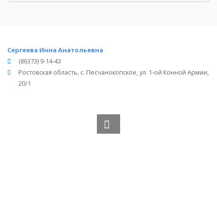
Сергеева Инна Анатольевна
(86373) 9-14-43
Ростовская область, с. Песчанокопское, ул. 1-ой Конной Армии,
20/1
Вся информация получена из открытого реестра
Министерства Юстиции Российской Федерации и с
официального сайта нотариальной палаты Ростовской
области.
Частота обновления: 1 раз в неделю.
Дата последней проверки: 03.08.2026