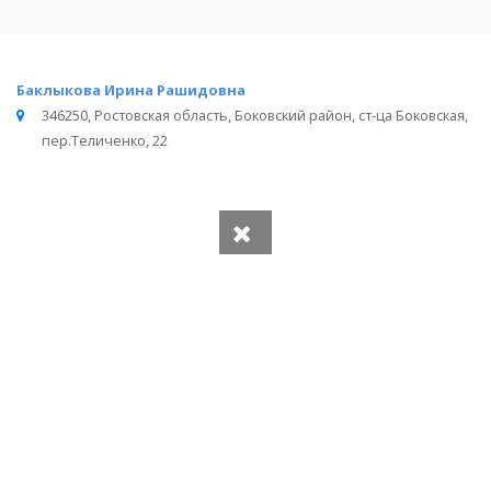
Баклыкова Ирина Рашидовна
346250, Ростовская область, Боковский район, ст-ца Боковская,
пер.Теличенко, 22
Вся информация получена из открытого реестра
Министерства Юстиции Российской Федерации и с
официального сайта нотариальной палаты Ростовской
области.
Частота обновления: 1 раз в неделю.
Дата последней проверки: 03.08.2026
©
2026
МирНотариусов - все права зашищены