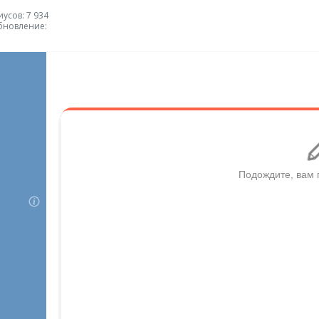
усов: 7 934
бновление: