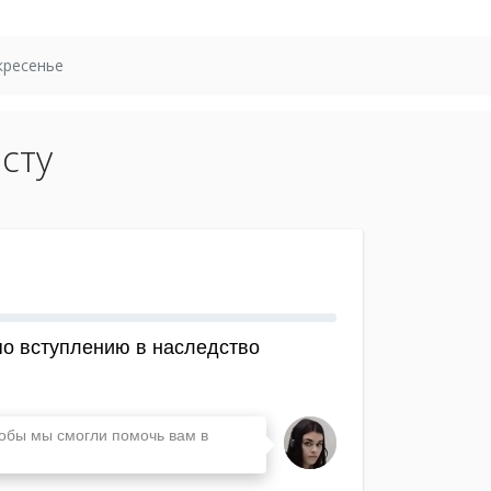
кресенье
сту