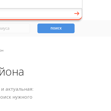
ПОИСК
он
айона
и актуальная:
Поиск нужного