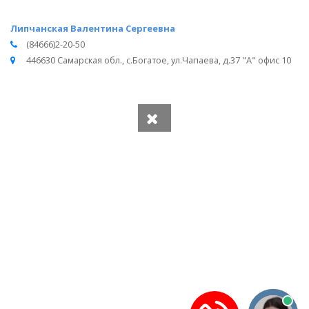
Липчанская Валентина Сергеевна
(84666)2-20-50
446630 Самарская обл., с.Богатое, ул.Чапаева, д.37 "А" офис 10
Вся информация получена из открытого реестра
Министерства Юстиции Российской Федерации и с
официального сайта нотариальной палаты Самарской
области.
Частота обновления: 1 раз в неделю.
Дата последней проверки: 03.08.2026
©
2026
МирНотариусов - все права зашищены