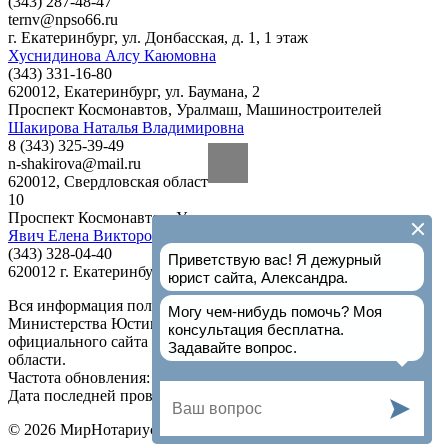
(343) 287-48-47
ternv@npso66.ru
г. Екатеринбург, ул. Донбасская, д. 1, 1 этаж
Хуснидинова Алсу Каюмовна
(343) 331-16-80
620012, Екатеринбург, ул. Баумана, 2
Проспект Космонавтов
,
Уралмаш
,
Машиностроителей
Шакирова Наталья Владимировна
8 (343) 325-39-49
n-shakirova@mail.ru
620012, Свердловская область, г. Екатеринбург, ул. Кузнецова.
10
Проспект Космонавтов
,
Уралмаш
,
Машиностроителей
Явич Елена Викторовна
(343) 328-04-40
620012 г. Екатеринбург, ул. Машиностроителей,14
Вся информация получена из открытого реестра
Министерства Юстиции Российской Федерации и с
официального сайта нотариальной палаты Свердловской
области.
Частота обновления: 1 раз в неделю.
Дата последней проверки: 03.08.2026
©
2026
МирНотариусов - все права зашищены