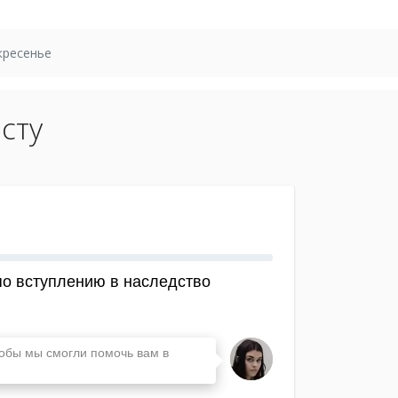
кресенье
сту